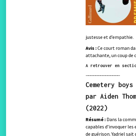
justesse et d’empathie.
Avis :
Ce court roman dans
attachante, un coup de c
A retrouver en secti
……………………………………
Cemetery boys
par Aiden Tho
(2022)
Résumé :
Dans la commu
capables d’invoquer les e
de guérison. Yadriel sait 