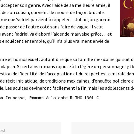
à accepter son genre. Avec l’aide de sa meilleure amie, il
t de son cousin, qui vient de mourir de façon brutale.
ôme que Yadriel parvient à rappeler… Julian, un garçon
de passer de l’autre côté sans faire de vague. Il veut
ivé avant. Yadriel va d’abord l’aider de mauvaise grâce… et
ls enquêtent ensemble, qu’il n’a plus vraiment envie de
nre et homosexuel : autant dire que sa famille mexicaine qui suit d
’adapter. Si certains romans rajoute à la légère un personnage lgtb+
 question de l’identité, de l’acceptation et du respect est centrale d
e récit initiatique, de traditions mexicaines, d’enquête policière 
. Les adultes devineront facilement la fin mais les adolescents d
on Jeunesse, Romans à la cote R THO 1301 C
ost