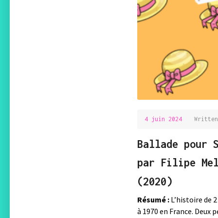
4 juin 2024
4
Writte
juin
2024
Ballade pour 
par Filipe Me
(2020)
Résumé :
L’histoire de 
à 1970 en France. Deux p