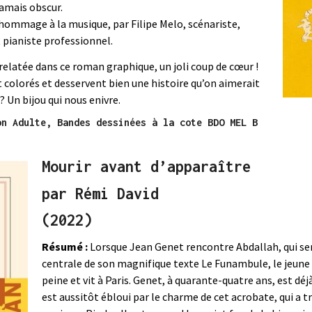
 jamais obscur.
ommage à la musique, par Filipe Melo, scénariste,
 pianiste professionnel.
 relatée dans ce roman graphique, un joli coup de cœur !
et colorés et desservent bien une histoire qu’on aimerait
 ? Un bijou qui nous enivre.
on Adulte, Bandes dessinées à la cote BDO MEL B
Mourir avant d’apparaître
par Rémi David
(2022)
Résumé :
Lorsque Jean Genet rencontre Abdallah, qui sera
centrale de son magnifique texte Le Funambule, le jeune
peine et vit à Paris. Genet, à quarante-quatre ans, est déjà
est aussitôt ébloui par le charme de cet acrobate, qui a t