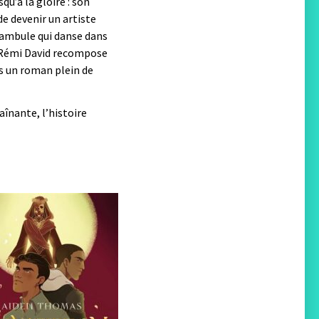
squ’à la gloire : son
de devenir un artiste
nambule qui danse dans
 ?Rémi David recompose
ns un roman plein de
aînante, l’histoire