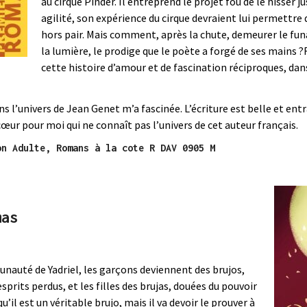
au cirque Pinder. Il entreprend le projet fou de le hisser ju
agilité, son expérience du cirque devraient lui permettre 
hors pair. Mais comment, après la chute, demeurer le fu
la lumière, le prodige que le poète a forgé de ses mains
cette histoire d’amour et de fascination réciproques, da
 l’univers de Jean Genet m’a fascinée. L’écriture est belle et entr
œur pour moi qui ne connaît pas l’univers de cet auteur français.
on Adulte, Romans à la cote R DAV 0905 M
mas
nauté de Yadriel, les garçons deviennent des brujos,
sprits perdus, et les filles des brujas, douées du pouvoir
qu’il est un véritable brujo, mais il va devoir le prouver à