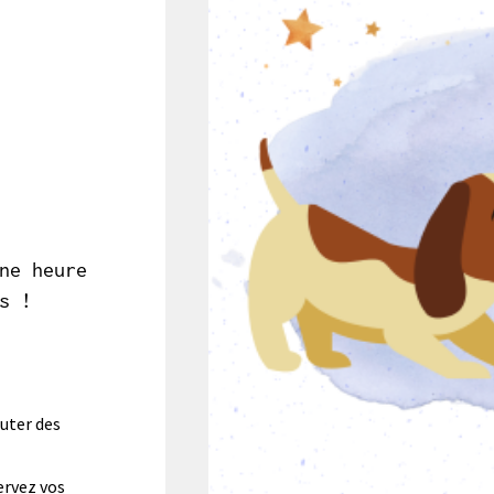
ne heure
s !
outer des
ervez vos